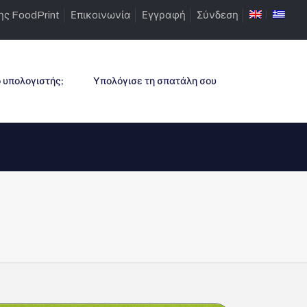
ς FoodPrint
Επικοινωνία
Εγγραφή
Σύνδεση
 υπολογιστής;
Υπολόγισε τη σπατάλη σου