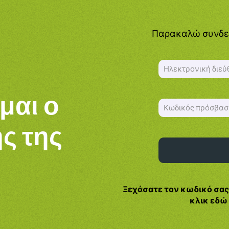
Παρακαλώ συνδεθ
ίμαι ο
ς της
Ξεχάσατε τον κωδικό σα
κλικ εδώ 